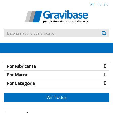
PT
EN
ES
Toggle
navigation
Por Fabricante
Por Marca
Por Categoria
Ver Todos