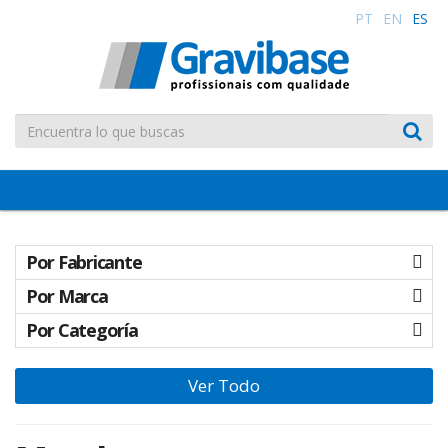
PT
EN
ES
Toggle
navigation
Por Fabricante
Por Marca
Por Categoría
Ver Todo