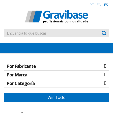
PT
EN
ES
Toggle
navigation
Por Fabricante
Por Marca
Por Categoría
Ver Todo